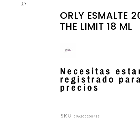
PARLUX
ESMALTES DE UÑAS
ORLY ESMALTE 2
PERICHE
EXFOLIANTES Y PEELINGS
THE LIMIT 18 ML
LUQUERIA
PODORAPE
LECHES / TONICOS
Necesitas esta
registrado par
precios
SKU
096200208483