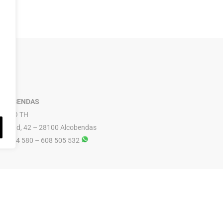
LCOBENDAS
RUPO TH
ibertad, 42 – 28100 Alcobendas
16 614 580 – 608 505 532