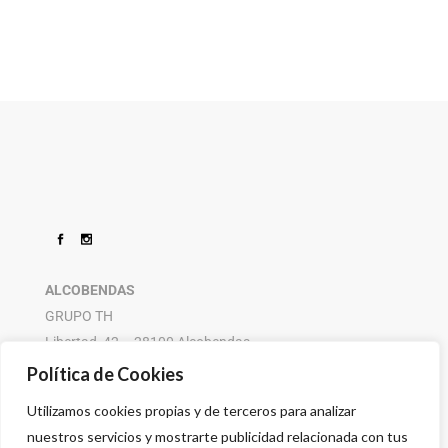
ALCOBENDAS
GRUPO TH
Libertad, 42 – 28100 Alcobendas
916 614 580 – 608 505 532
Política de Cookies
Utilizamos cookies propias y de terceros para analizar
nuestros servicios y mostrarte publicidad relacionada con tus