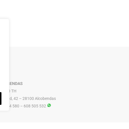
LCOBENDAS
RUPO TH
ibertad, 42 – 28100 Alcobendas
16 614 580 – 608 505 532