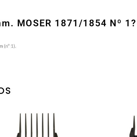
mm. MOSER 1871/1854 Nº 1?
mm
(nº 1).
OS