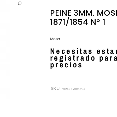
PARLUX
ESMALTES DE UÑAS
PEINE 3MM. MOS
PERICHE
EXFOLIANTES Y PEELINGS
1871/1854 Nº 1
LUQUERIA
PODORAPE
LECHES / TONICOS
Moser
Necesitas esta
registrado par
precios
SKU
4026059001986