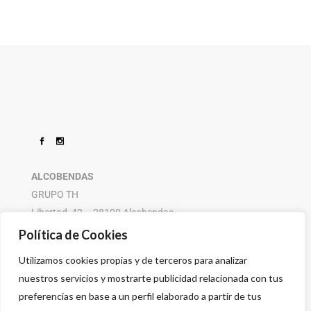
ALCOBENDAS
GRUPO TH
Libertad, 42 – 28100 Alcobendas
916 614 580 – 608 505 532
Política de Cookies
Utilizamos cookies propias y de terceros para analizar
nuestros servicios y mostrarte publicidad relacionada con tus
preferencias en base a un perfil elaborado a partir de tus