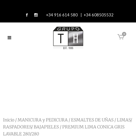
+34 916 614 580 | +34 608505532
0
Inicio
/
MANICURA y PEDICURA
/
ESMALTES DE UÑAS
/
LIMAS/
RASPADORES/ BAJAPIELES
/ PREMIUM LIMA CONICA GRIS
LAVABLE 280/280