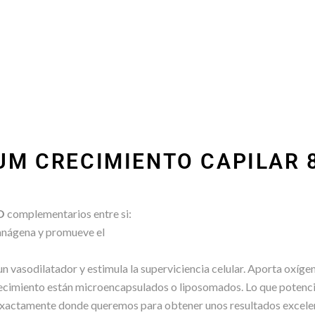
RUM CRECIMIENTO CAPILAR 
O
complementarios entre si:
anágena y promueve el
s un vasodilatador y estimula la superviciencia celular. Aporta oxígeno
ecimiento están microencapsulados o liposomados. Lo que potencia 
an exactamente donde queremos para obtener unos resultados excel