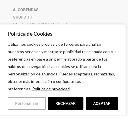
ALCOBENDAS
GRUPO TH
Libertad, 42 – 28100 Alcobendas
916 614 580 – 608 505 532
Política de Cookies
Utilizamos cookies propias y de terceros para analizar
nuestros servicios y mostrarte publicidad relacionada con tus
preferencias en base a un perfil elaborado a partir de tus
hábitos de navegación. Las cookies se utilizan para la
personalización de anuncios. Puedes aceptarlas, rechazarlas,
obtener más información o configurar tus
preferencias.
Política de privacidad
Personalizar
RECHAZAR
ACEPTAR
Política de privacidad