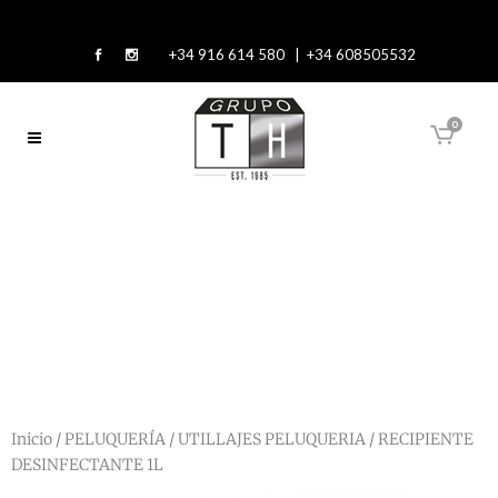
+34 916 614 580 | +34 608505532
0
Inicio
/
PELUQUERÍA
/
UTILLAJES PELUQUERIA
/ RECIPIENTE
DESINFECTANTE 1L