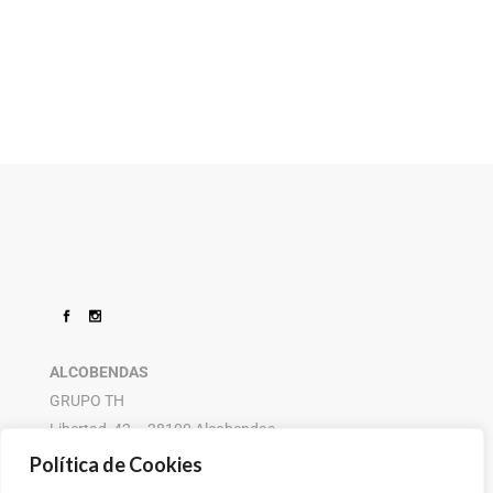
ALCOBENDAS
GRUPO TH
Libertad, 42 – 28100 Alcobendas
916 614 580 – 608 505 532
Política de Cookies