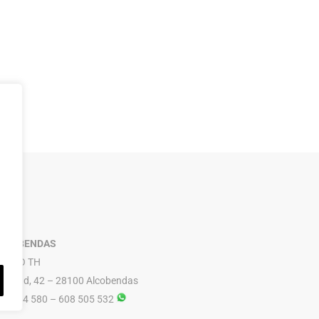
LCOBENDAS
RUPO TH
ibertad, 42 – 28100 Alcobendas
16 614 580 – 608 505 532