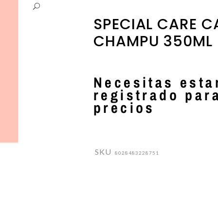
PARLUX
ESMALTES DE UÑAS
SPECIAL CARE C
PERICHE
EXFOLIANTES Y PEELINGS
CHAMPU 350ML
LUQUERIA
PODORAPE
LECHES / TONICOS
Necesitas esta
registrado par
precios
SKU
8028483228751