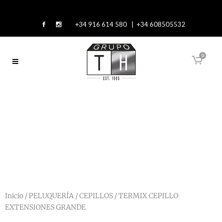
+34 916 614 580 | +34 608505532
0
Inicio
/
PELUQUERÍA
/
CEPILLOS
/ TERMIX CEPILLO
EXTENSIONES GRANDE