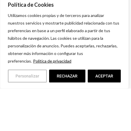
916 614 580 – 608 505 532
Política de Cookies
Utilizamos cookies propias y de terceros para analizar
nuestros servicios y mostrarte publicidad relacionada con tus
preferencias en base a un perfil elaborado a partir de tus
hábitos de navegación. Las cookies se utilizan para la
personalización de anuncios. Puedes aceptarlas, rechazarlas,
obtener más información o configurar tus
preferencias.
Política de privacidad
Personalizar
RECHAZAR
ACEPTAR
Política de privacidad
Aviso legal
Condiciones comerciales
Devoluciones y Garantías