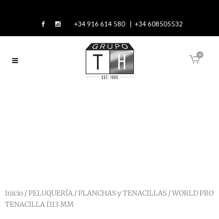
+34 916 614 580 | +34 608505532
0
Inicio
/
PELUQUERÍA
/
PLANCHAS y TENACILLAS
/ WORLD PRO
TENACILLA D.13 MM