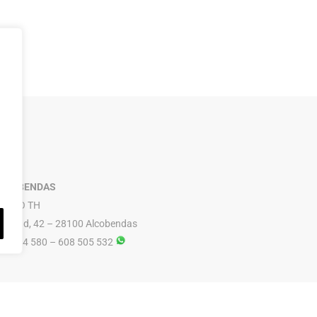
LCOBENDAS
RUPO TH
ibertad, 42 – 28100 Alcobendas
16 614 580 – 608 505 532