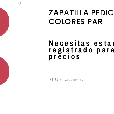
PARLUX
ESMALTES DE UÑAS
ZAPATILLA PEDI
PERICHE
EXFOLIANTES Y PEELINGS
COLORES PAR
LUQUERIA
PODORAPE
LECHES / TONICOS
Necesitas esta
registrado par
precios
SKU
8586022001405