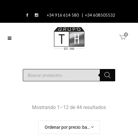
+34 916 614 580 | +34 608505532
0
Mostrando 1–12 de 44 resultados
Ordenar por precio: bajo a alto