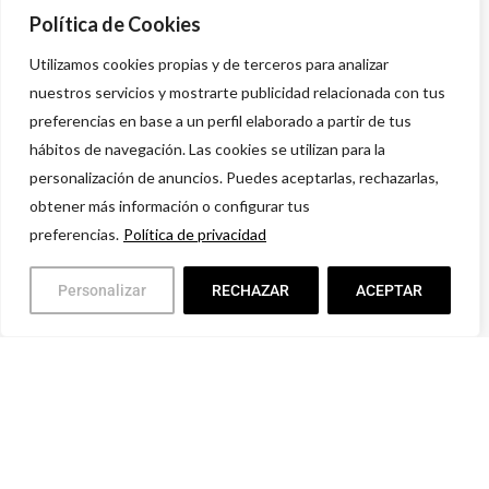
916 614 580 – 608 505 532
Política de Cookies
Utilizamos cookies propias y de terceros para analizar
nuestros servicios y mostrarte publicidad relacionada con tus
preferencias en base a un perfil elaborado a partir de tus
hábitos de navegación. Las cookies se utilizan para la
personalización de anuncios. Puedes aceptarlas, rechazarlas,
obtener más información o configurar tus
preferencias.
Política de privacidad
Personalizar
RECHAZAR
ACEPTAR
Política de privacidad
Aviso legal
Condiciones comerciales
Devoluciones y Garantías