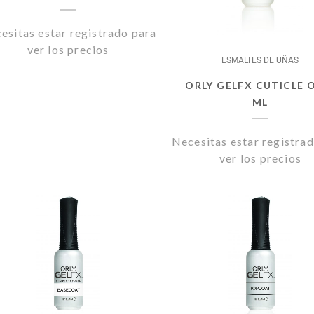
PARLUX
ESMALTES DE UÑAS
esitas estar registrado para
PERICHE
EXFOLIANTES Y PEELINGS
ver los precios
ESMALTES DE UÑAS
LUQUERIA
PODORAPE
LECHES / TONICOS
ORLY GELFX CUTICLE O
ML
Necesitas estar registra
ver los precios