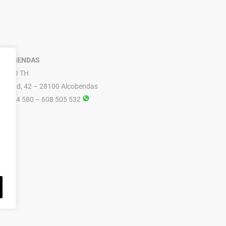
LCOBENDAS
RUPO TH
ibertad, 42 – 28100 Alcobendas
16 614 580 – 608 505 532