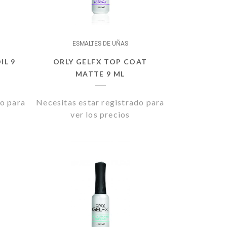
UTENSILIOS DE UÑAS
WELLA
WHERTEIMAR
ESMALTES DE UÑAS
WIMPERNWELLE
IL 9
ORLY GELFX TOP COAT
MATTE 9 ML
do para
Necesitas estar registrado para
ver los precios