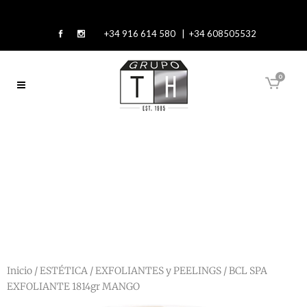
+34 916 614 580 | +34 608505532
0
Inicio
/
ESTÉTICA
/
EXFOLIANTES y PEELINGS
/ BCL SPA
EXFOLIANTE 1814gr MANGO