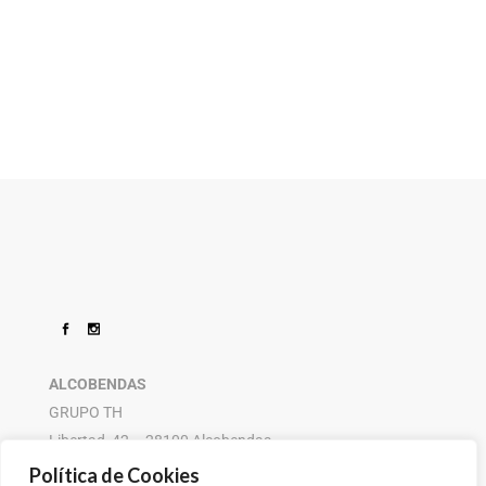
ALCOBENDAS
GRUPO TH
Libertad, 42 – 28100 Alcobendas
916 614 580 – 608 505 532
Política de Cookies