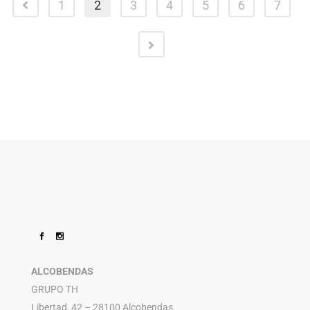
1
2
3
4
5
6
7
ALCOBENDAS
GRUPO TH
Libertad, 42 – 28100 Alcobendas