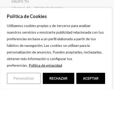
GRUPO TH
Libertad, 42 – 28100 Alcobendas
916 614 580 – 608 505 532
Política de Cookies
Utilizamos cookies propias y de terceros para analizar
nuestros servicios y mostrarte publicidad relacionada con tus
preferencias en base a un perfil elaborado a partir de tus
hábitos de navegación. Las cookies se utilizan para la
personalización de anuncios. Puedes aceptarlas, rechazarlas,
obtener más información o configurar tus
preferencias.
Política de privacidad
Personalizar
RECHAZAR
ACEPTAR
Política de privacidad
Aviso legal