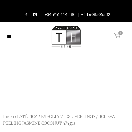
+34 916 614 580 | +34 608505532
0
Inicio
/
ESTÉTICA
/
EXFOLIANTES y PEELINGS
/ BCL SPA
PEELING JASMINE COCONUT 474grs