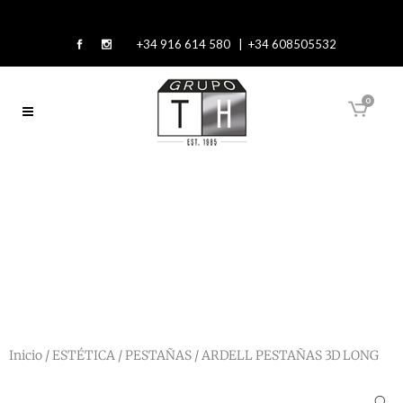
+34 916 614 580 | +34 608505532
0
Inicio
/
ESTÉTICA
/
PESTAÑAS
/ ARDELL PESTAÑAS 3D LONG