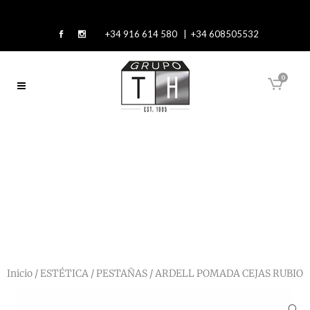
+34 916 614 580 | +34 608505532
0
Inicio
/
ESTÉTICA
/
PESTAÑAS
/ ARDELL POMADA CEJAS RUBIO